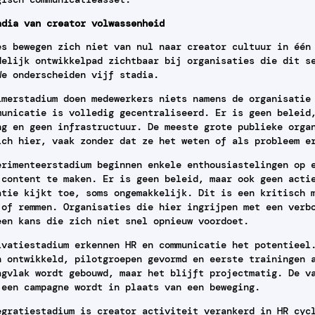
adia van creator volwassenheid
es bewegen zich niet van nul naar creator cultuur in één
delijk ontwikkelpad zichtbaar bij organisaties die dit s
We onderscheiden vijf stadia.
imerstadium doen medewerkers niets namens de organisatie
municatie is volledig gecentraliseerd. Er is geen beleid
ng en geen infrastructuur. De meeste grote publieke orga
ich hier, vaak zonder dat ze het weten of als probleem e
erimenteerstadium beginnen enkele enthousiastelingen op 
 content te maken. Er is geen beleid, maar ook geen acti
atie kijkt toe, soms ongemakkelijk. Dit is een kritisch 
 of remmen. Organisaties die hier ingrijpen met een verb
een kans die zich niet snel opnieuw voordoet.
ivatiestadium erkennen HR en communicatie het potentieel
n ontwikkeld, pilotgroepen gevormd en eerste trainingen 
agvlak wordt gebouwd, maar het blijft projectmatig. De v
 een campagne wordt in plaats van een beweging.
egratiestadium is creator activiteit verankerd in HR cyc