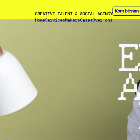
Kom binnen
CREATIVE TALENT & SOCIAL AGENCY
Home
Services
Makers
Cases
Over ons