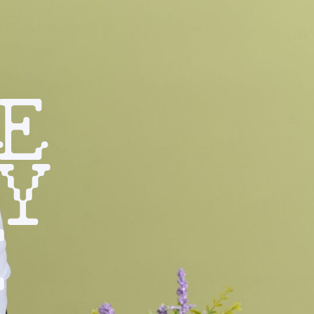
E
Y
Z