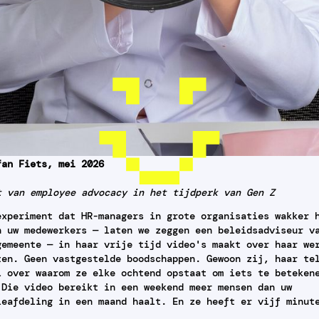
fan Fiets, mei 2026
t van employee advocacy in het tijdperk van Gen Z
experiment dat HR-managers in grote organisaties wakker 
n uw medewerkers — laten we zeggen een beleidsadviseur v
gemeente — in haar vrije tijd video's maakt over haar we
ten. Geen vastgestelde boodschappen. Gewoon zij, haar te
l over waarom ze elke ochtend opstaat om iets te beteken
 Die video bereikt in een weekend meer mensen dan uw
ieafdeling in een maand haalt. En ze heeft er vijf minut