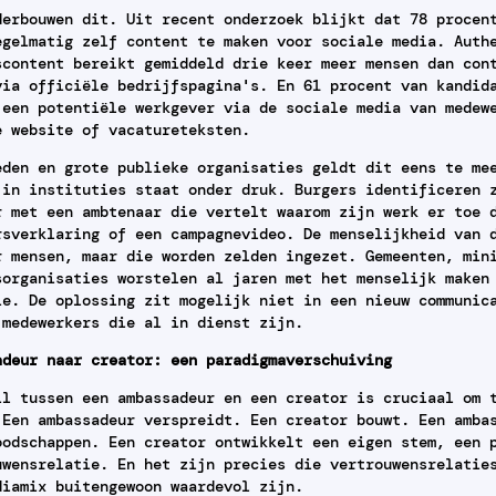
derbouwen dit. Uit recent onderzoek blijkt dat 78 procen
egelmatig zelf content te maken voor sociale media. Auth
scontent bereikt gemiddeld drie keer meer mensen dan con
via officiële bedrijfspagina's. En 61 procent van kandid
 een potentiële werkgever via de sociale media van medew
e website of vacatureteksten.
eden en grote publieke organisaties geldt dit eens te me
 in instituties staat onder druk. Burgers identificeren 
r met een ambtenaar die vertelt waarom zijn werk er toe 
rsverklaring of een campagnevideo. De menselijkheid van 
r mensen, maar die worden zelden ingezet. Gemeenten, min
sorganisaties worstelen al jaren met het menselijk maken
ie. De oplossing zit mogelijk niet in een nieuw communic
 medewerkers die al in dienst zijn.
adeur naar creator: een paradigmaverschuiving
il tussen een ambassadeur en een creator is cruciaal om 
 Een ambassadeur verspreidt. Een creator bouwt. Een amba
oodschappen. Een creator ontwikkelt een eigen stem, een 
uwensrelatie. En het zijn precies die vertrouwensrelatie
diamix buitengewoon waardevol zijn.