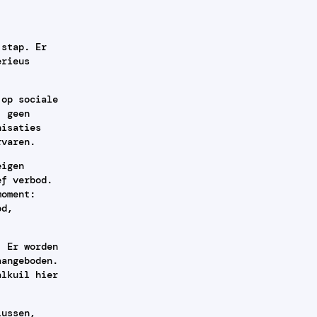
 stap. Er
erieus
 op sociale
, geen
nisaties
rvaren.
eigen
ef verbod.
moment:
od,
. Er worden
aangeboden.
alkuil hier
lussen,