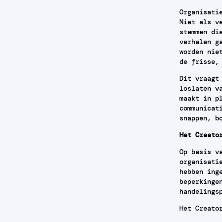
Organisati
Niet als v
stemmen di
verhalen g
worden nie
de frisse,
Dit vraagt
loslaten v
maakt in p
communicat
snappen, b
Het Creato
Op basis v
organisati
hebben ing
beperkinge
handelings
Het Creato