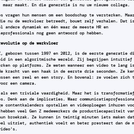
, maar maakt. En die generatie is nu uw nieuwe collega.
es vragen hun mensen om een boodschap te versterken. Maa
die nu de werkvloer betreedt, bouwt zelf verhalen. Dat i
el andere dynamiek en één waar de meeste HR en
ieprofessionals nog geen antwoord op hebben.
revolutie op de werkvloer
Z, geboren tussen 1997 en 2012, is de eerste generatie d
eid in een algoritmische wereld. Zij begrijpen intuïtief
erken op platforms. Ze weten wanneer een video te lang i
de kracht van een haak in de eerste drie seconden. Ze ke
ussen een reel en een story. En bovenal: ze voelen zich 
voor een camera.
 als een triviale vaardigheid. Maar het is transformatie
es. Denk aan de implicaties. Waar communicatieprofession
ge contentkalenders opstellen en videoploegen inhuren vo
 hebben veel Gen Z medewerkers de productiecapaciteit va
hun broekzak. Ze kunnen in twintig minuten iets maken da
eel uitziet, authentiek voelt en beter presteert dan de 
video's.