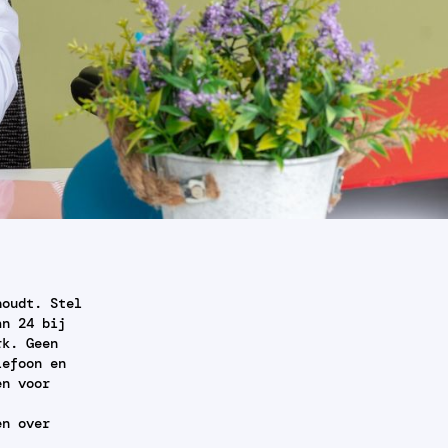
houdt. Stel
an 24 bij
rk. Geen
lefoon en
en voor
en over