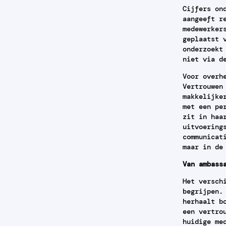
Cijfers on
aangeeft r
medewerker
geplaatst 
onderzoekt
niet via d
Voor overh
Vertrouwen
makkelijke
met een pe
zit in haa
uitvoering
communicat
maar in de
Van ambass
Het versch
begrijpen.
herhaalt b
een vertro
huidige me