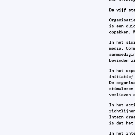
De vijf st
Organisati
is een dui
oppakken. 
In het slu
media. Com
aanmoedigi
bevinden z
In het exp
initiatief
De organis
stimuleren
verliezen 
In het act
richtlijne
Intern dra
is dat het
In het int