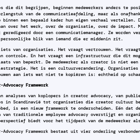
es die dit begrijpen, beginnen medewerkers anders te pos
erlengstuk van de communicatieafdeling, maar als onafhan
e binnen een bepaald kader hun eigen verhaal vertellen. 
aan over het werk, over de organisatie, over de impact. 
t geredigeerd door een communicatiemanager. Ze worden ve
 persoonlijke blik van iemand die er middenin zit.
 iets van organisaties. Het vraagt vertrouwen. Het vraag
an controle. En het vraagt een infrastructuur die dit mo
laats van beperkt. De medewerker als creator is niet een
iestrategie. Het is een cultuurverandering. Organisaties
ouwen aan iets wat niet te kopiëren is: echtheid op scha
r-Advocacy Framework
an analyses van koplopers in creator advocacy, van publi
es in Scandinavië tot organisaties die creator cultuur b
ebed, is een nieuw framework te onderscheiden. Eén dat d
n van traditionele employee advocacy overstijgt en organ
perspectief biedt voor het tijdperk van de medewerker al
r-Advocacy Framework bestaat uit vier onderling verbonde