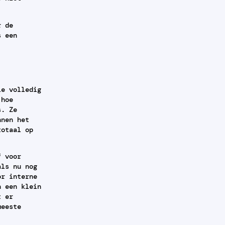
r de
s een
ie volledig
 hoe
s. Ze
nnen het
totaal op
f voor
als nu nog
or interne
n een klein
t er
meeste