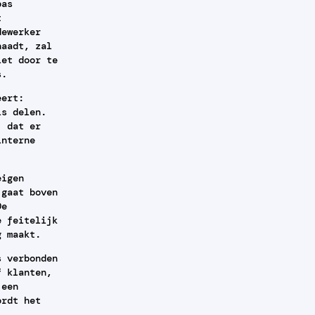
pas
t
dewerker
haadt, zal
iet door te
s.
eert:
is delen.
, dat er
interne
eigen
 gaat boven
De
e feitelijk
g maakt.
s verbonden
f klanten,
 een
ordt het