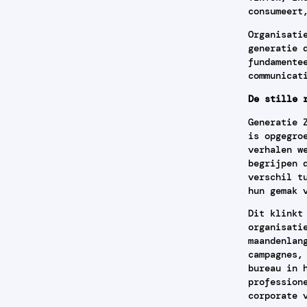
consumeert
Organisati
generatie 
fundamente
communicat
De stille 
Generatie 
is opgegro
verhalen w
begrijpen 
verschil t
hun gemak 
Dit klinkt
organisati
maandenlan
campagnes,
bureau in 
profession
corporate 