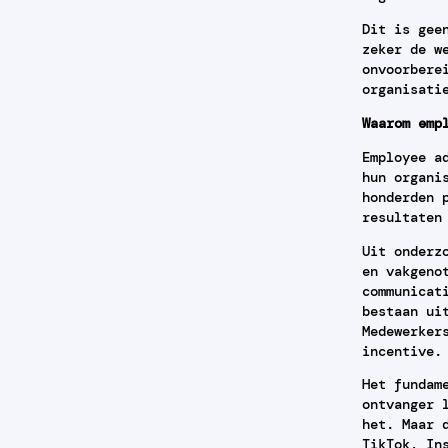
Dit is gee
zeker de w
onvoorbere
organisati
Waarom emp
Employee a
hun organi
honderden 
resultaten
Uit onderz
en vakgeno
communicat
bestaan ui
Medewerker
incentive.
Het fundam
ontvanger 
het. Maar 
TikTok, In