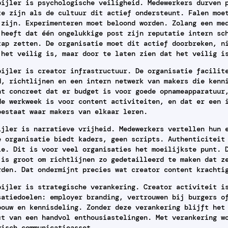
pijler is psychologische veiligheid. Medewerkers durven 
te zijn als de cultuur dit actief ondersteunt. Falen moe
 zijn. Experimenteren moet beloond worden. Zolang een me
 heeft dat één ongelukkige post zijn reputatie intern sc
tap zetten. De organisatie moet dit actief doorbreken, n
 het veilig is, maar door te laten zien dat het veilig i
pijler is creator infrastructuur. De organisatie facilit
d, richtlijnen en een intern netwerk van makers die kenn
nt concreet dat er budget is voor goede opnameapparatuur
de werkweek is voor content activiteiten, en dat er een 
bestaat waar makers van elkaar leren.
ijler is narratieve vrijheid. Medewerkers vertellen hun 
e organisatie biedt kaders, geen scripts. Authenticiteit
ie. Dit is voor veel organisaties het moeilijkste punt. 
 is groot om richtlijnen zo gedetailleerd te maken dat z
rden. Dat ondermijnt precies wat creator content krachti
pijler is strategische verankering. Creator activiteit i
satiedoelen: employer branding, vertrouwen bij burgers o
bouw en kennisdeling. Zonder deze verankering blijft het
ct van een handvol enthousiastelingen. Met verankering w
gisch communicatieasset.