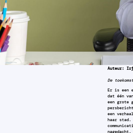
Auteur: Ir
De toekoms
Er is een 
dat één va
een grote 
persberich
een verhaa
haar stad.
communicat
nagedacht.