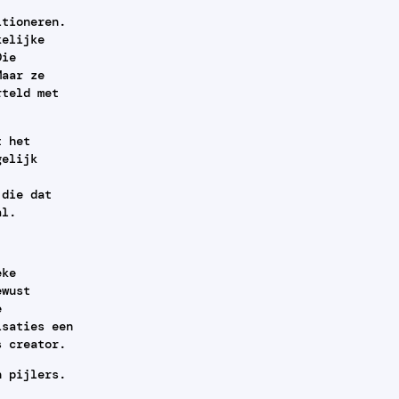
itioneren.
kelijke
Die
Maar ze
rteld met
t het
gelijk
 die dat
al.
eke
ewust
e
isaties een
s creator.
n pijlers.