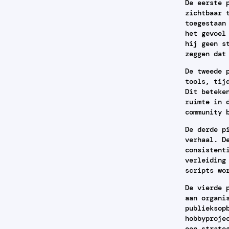
De eerste 
zichtbaar 
toegestaan
het gevoel
hij geen s
zeggen dat
De tweede 
tools, tij
Dit beteke
ruimte in 
community 
De derde p
verhaal. D
consistent
verleiding
scripts wo
De vierde 
aan organi
publieksop
hobbyproje
een strate