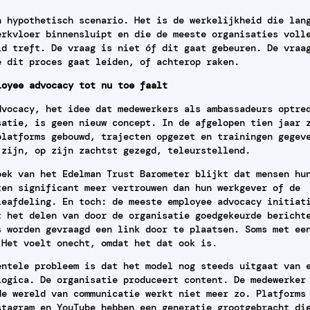
n hypothetisch scenario. Het is de werkelijkheid die lan
erkvloer binnensluipt en die de meeste organisaties voll
id treft. De vraag is niet óf dit gaat gebeuren. De vraa
e dit proces gaat leiden, of achterop raken.
loyee advocacy tot nu toe faalt
dvocacy, het idee dat medewerkers als ambassadeurs optre
satie, is geen nieuw concept. In de afgelopen tien jaar 
platforms gebouwd, trajecten opgezet en trainingen gegev
 zijn, op zijn zachtst gezegd, teleurstellend.
oek van het Edelman Trust Barometer blijkt dat mensen hu
ten significant meer vertrouwen dan hun werkgever of de
ieafdeling. En toch: de meeste employee advocacy initiat
t het delen van door de organisatie goedgekeurde bericht
s worden gevraagd een link door te plaatsen. Soms met ee
 Het voelt onecht, omdat het dat ook is.
entele probleem is dat het model nog steeds uitgaat van 
logica. De organisatie produceert content. De medewerker
de wereld van communicatie werkt niet meer zo. Platforms
stagram en YouTube hebben een generatie grootgebracht di