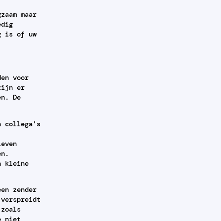
gzaam maar
edig
g is of uw
den voor
zijn er
en. De
n collega's
ieven
en.
n kleine
een zender
 verspreidt
 zoals
e niet