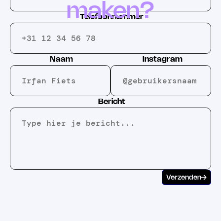
maken?
Telefoonnummer
Naam
Instagram
Bericht
Verzenden