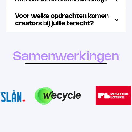
Voor welke opdrachten komen
creators bij jullie terecht?
T
COMMUNITY
CONTENT
TALENT
Samenwerkingen