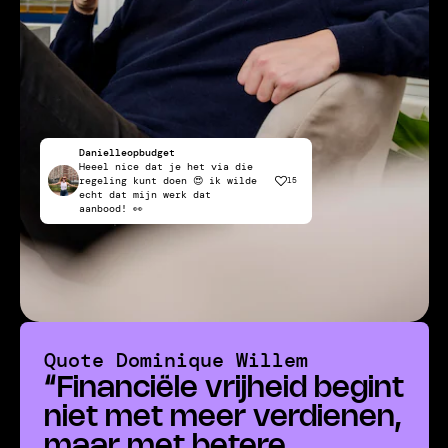
Danielleopbudget
Heeel nice dat je het via die
regeling kunt doen 😍 ik wilde
15
echt dat mijn werk dat
aanbood! 👀
Quote
Dominique Willem
“
Financiële vrijheid begint
niet met meer verdienen,
maar met betere