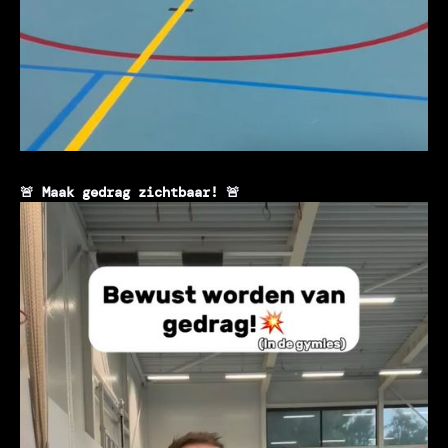
🚨 Maak gedrag zichtbaar! 🚨