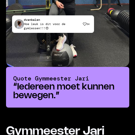
dvanbalen
Hoe leuk is dit voor de
34
gymlessen!!!😍
Quote
Gymmeester Jari
“
Iedereen moet kunnen
bewegen.
”
Gymmeester Jari