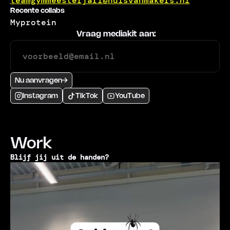
teamgymmeesterjari@huisvanmakers.nl
Recente collabs
Myprotein
Vraag mediakit aan:
Nu aanvragen
Instagram
TikTok
YouTube
Work
Blijf jij uit de handen?