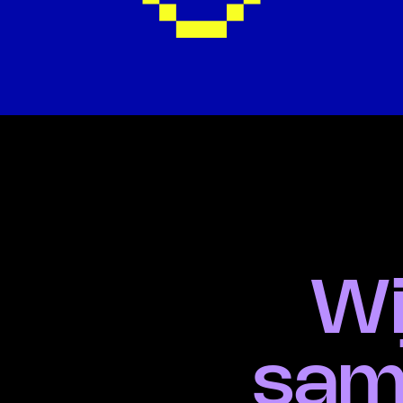
Wi
sam