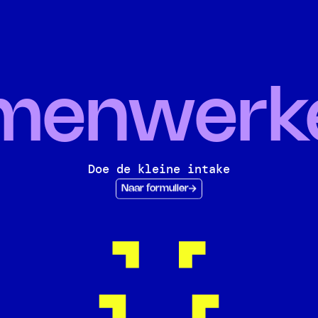
menwerk
Doe de kleine intake
Naar formulier