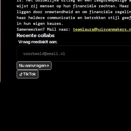
is. Met duidelijke uitleg en een laagdrempelige 
wijst zij mensen op hun financiële rechten. Haar
liggen door onwetendheid en om financiële regeli
haar heldere communicatie en betrokken stijl gee
in hun eigen keuzes.
Samenwerken? Mail naar:
teamlaura@huisvanmakers.
Recente collabs
Vraag mediakit aan:
Nu aanvragen
TikTok