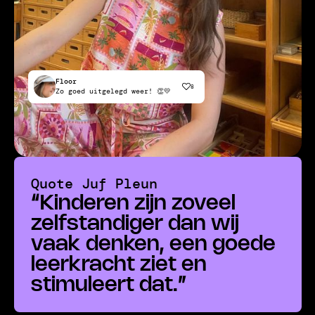
Floor
8
Zo goed uitgelegd weer! 👏💛
Quote
Juf Pleun
“
Kinderen zijn zoveel
zelfstandiger dan wij
vaak denken, een goede
leerkracht ziet en
stimuleert dat.
”